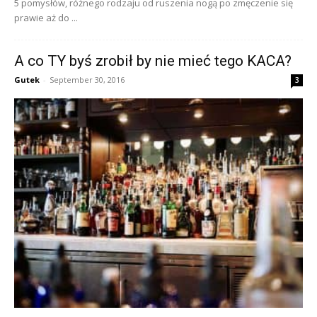
5 pomysłów, różnego rodzaju od ruszenia nogą po zmęczenie się
prawie aż do ...
A co TY byś zrobił by nie mieć tego KACA?
Gutek
-
September 30, 2016
3