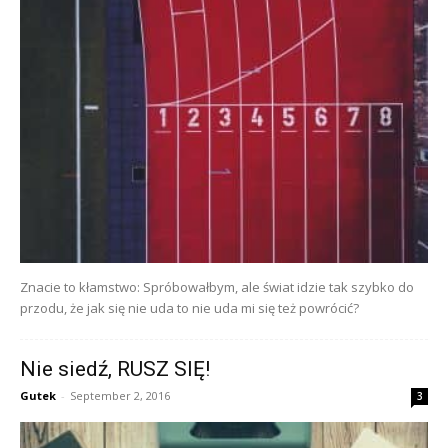
Znacie to kłamstwo: Spróbowałbym, ale świat idzie tak szybko do
przodu, że jak się nie uda to nie uda mi się też powrócić?
Nie siedź, RUSZ SIĘ!
Gutek
-
September 2, 2016
3