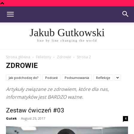
Jakub Gutkowski
line by line changing the world
Strona główna
Felietony
Zdrowie
Strona 2
ZDROWIE
Jak podchodzę do?
Podcast
Podsumowania
Refleksje
Artykuły związane ze zdrowiem, które dla nas,
informatyków jest BARDZO ważne.
Zestaw ćwiczeń #03
Gutek
-
August 25, 2017
4