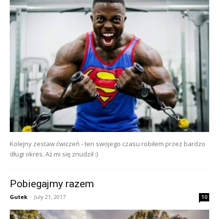
Kolejny zestaw ćwiczeń - ten swojego czasu robiłem przez bardzo
długi okres. Aż mi się znudził :)
Pobiegajmy razem
Gutek
-
July 21, 2017
10