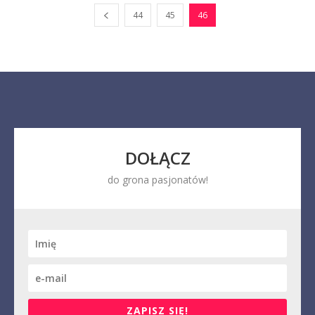
44
45
46
DOŁĄCZ
do grona pasjonatów!
ZAPISZ SIĘ!