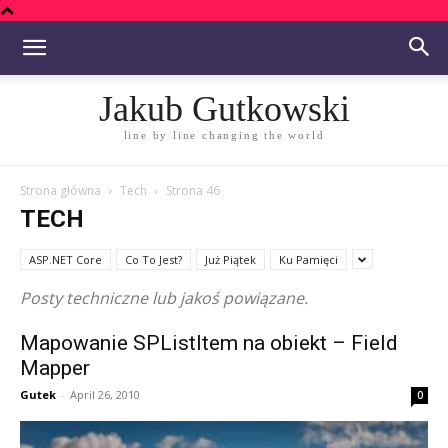
Jakub Gutkowski
line by line changing the world
Strona główna
Tech
Strona 46
TECH
ASP.NET Core
Co To Jest?
Już Piątek
Ku Pamięci
Posty techniczne lub jakoś powiązane.
Mapowanie SPListItem na obiekt – Field
Mapper
Gutek
-
April 26, 2010
0