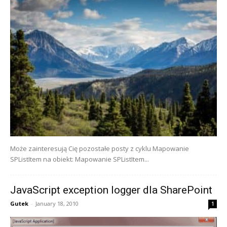
Może zainteresują Cię pozostałe posty z cyklu Mapowanie
SPListItem na obiekt: Mapowanie SPListItem...
JavaScript exception logger dla SharePoint
Gutek
-
January 18, 2010
1