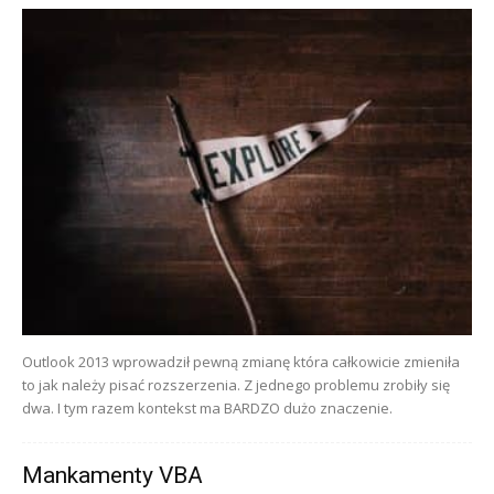
Outlook 2013 wprowadził pewną zmianę która całkowicie zmieniła
to jak należy pisać rozszerzenia. Z jednego problemu zrobiły się
dwa. I tym razem kontekst ma BARDZO dużo znaczenie.
Mankamenty VBA