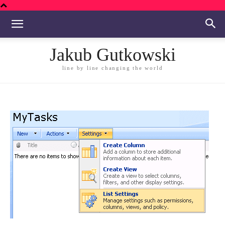
Jakub Gutkowski
line by line changing the world