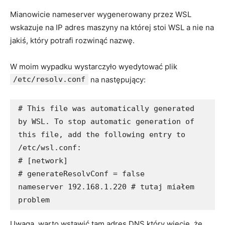
Mianowicie nameserver wygenerowany przez WSL
wskazuje na IP adres maszyny na której stoi WSL a nie na
jakiś, który potrafi rozwinąć nazwę.
W moim wypadku wystarczyło wyedytować plik
/etc/resolv.conf
na następujący:
# This file was automatically generated 
by WSL. To stop automatic generation of 
this file, add the following entry to 
/etc/wsl.conf:

# [network]

# generateResolvConf = false

nameserver 192.168.1.220 # tutaj miałem 
problem
Uwaga, warto wstawić tam adres DNS który wiecie, że