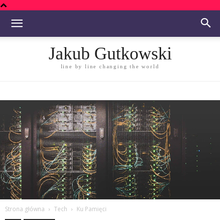
Jakub Gutkowski
line by line changing the world
Strona główna
Tech
Ku Pamięci