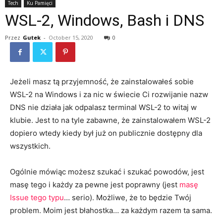
Tech
Ku Pamięci
WSL-2, Windows, Bash i DNS
Przez
Gutek
-
October 15, 2020
0
Jeżeli masz tą przyjemność, że zainstalowałeś sobie
WSL-2 na Windows i za nic w świecie Ci rozwijanie nazw
DNS nie działa jak odpalasz terminal WSL-2 to witaj w
klubie. Jest to na tyle zabawne, że zainstalowałem WSL-2
dopiero wtedy kiedy był już on publicznie dostępny dla
wszystkich.
Ogólnie mówiąc możesz szukać i szukać powodów, jest
masę tego i każdy za pewne jest poprawny (jest
masę
Issue
tego
typu
… serio). Możliwe, że to będzie Twój
problem. Moim jest błahostka… za każdym razem ta sama.