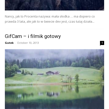
Nancy, jak to Procenta nazywa: mała słodka … ma dopiero co
prawda 3 lata, ale jak to w świecie dev jest, czas tutaj działa...
GifCam – i filmik gotowy
Gutek
-
October 10, 2013
1