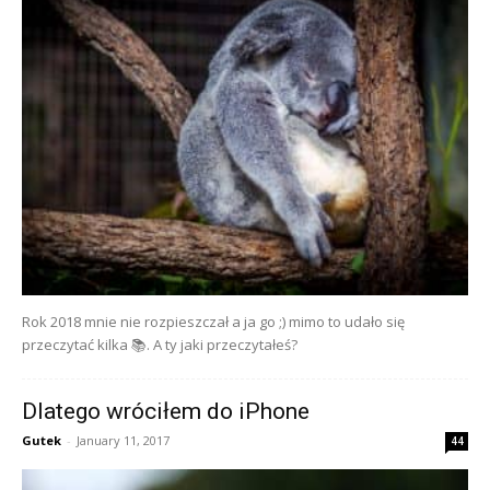
Rok 2018 mnie nie rozpieszczał a ja go ;) mimo to udało się
przeczytać kilka 📚. A ty jaki przeczytałeś?
Dlatego wróciłem do iPhone
Gutek
-
January 11, 2017
44