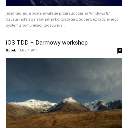
Jeżeli tak jak ja postanowiliście przerzucić się na Windows 8.1
(czysta instalacja) i tak jak ja korzystacie z Super Beznadziejnego
Systemu Komunikacji Głosowej z...
iOS TDD – Darmowy workshop
Gutek
-
May 7, 2014
0