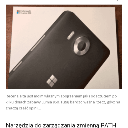
Recenzja ta jest moim własnym spojrzeniem jak i odzczuciem po
kilku dniach zabawy Lumia 950. Tutaj bardzo ważna rzecz, gdyż na
znaczą część opinii...
Narzędzia do zarządzania zmienną PATH