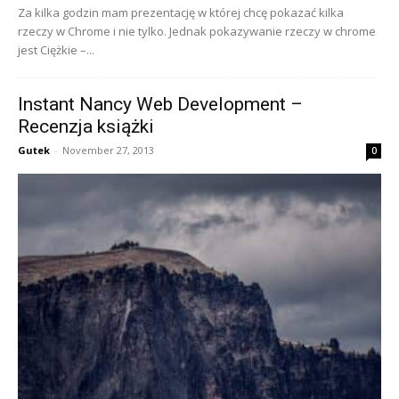
Za kilka godzin mam prezentację w której chcę pokazać kilka
rzeczy w Chrome i nie tylko. Jednak pokazywanie rzeczy w chrome
jest Ciężkie –...
Instant Nancy Web Development –
Recenzja książki
Gutek
-
November 27, 2013
0