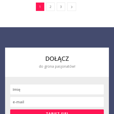
1
2
3
DOŁĄCZ
do grona pasjonatów!
ZAPISZ SIĘ!