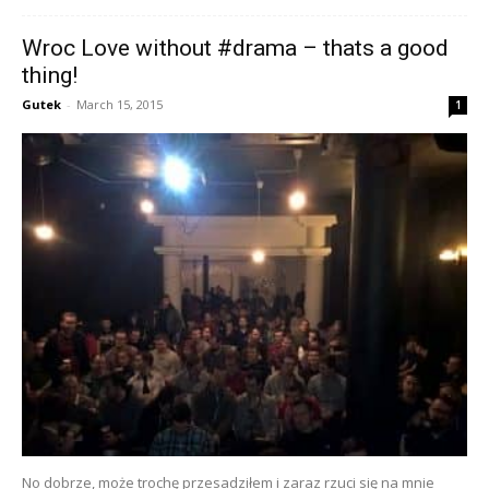
Wroc Love without #drama – thats a good
thing!
Gutek
-
March 15, 2015
1
No dobrze, może trochę przesadziłem i zaraz rzuci się na mnie