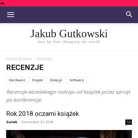
Jakub Gutkowski
line by line changing the world
Strona główna
Recenzje
RECENZJE
Hardware
Książki
Relacje
Software
Recenzje wszelakiego rodzaju od książek przez sprzęt
po konferencje.
Rok 2018 oczami książek
Gutek
-
December 31, 2018
12