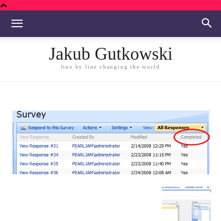
Jakub Gutkowski
line by line changing the world