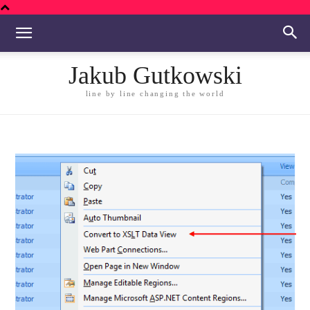
Jakub Gutkowski
line by line changing the world