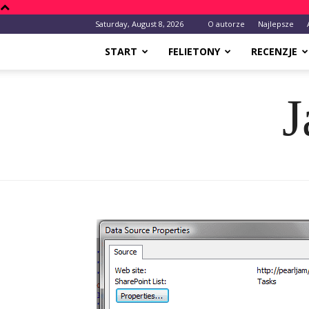
Saturday, August 8, 2026
O autorze
Najlepsze
START
FELIETONY
RECENZJE
J