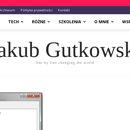
Archiwum
Polityka prywatności
Kontakt
TECH
RÓŻNE
SZKOLENIA
O MNIE
WS
akub Gutkows
line by line changing the world