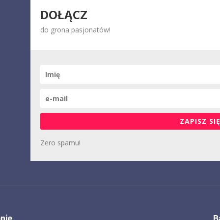
DOŁĄCZ
do grona pasjonatów!
ZAPISZ SIĘ
Zero spamu!
nie
B