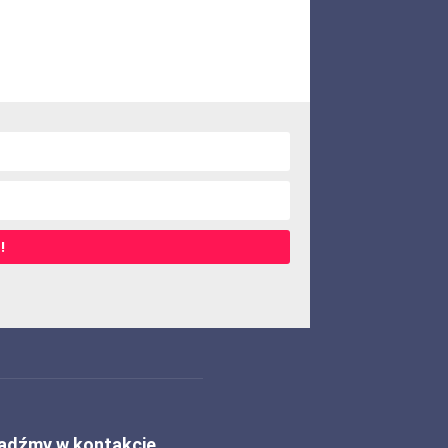
!
ądźmy w kontakcie