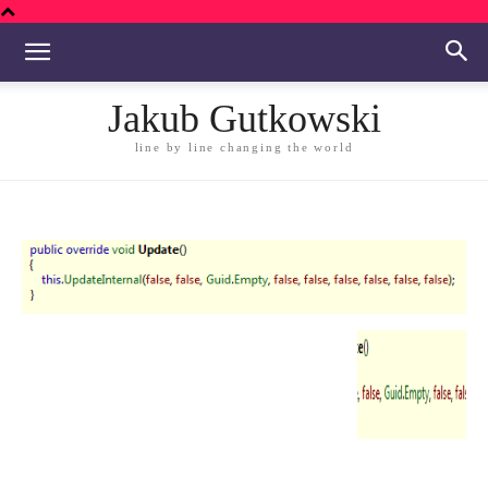
Jakub Gutkowski
line by line changing the world