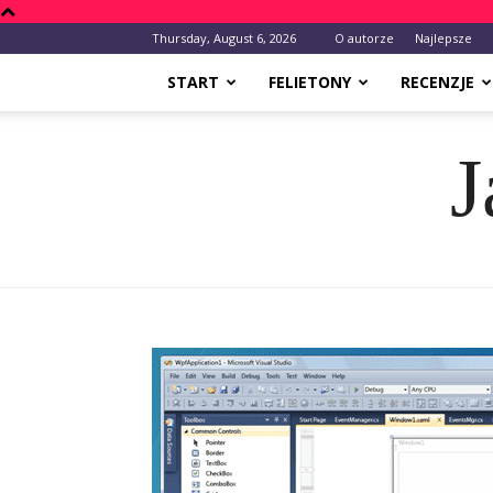
Thursday, August 6, 2026
O autorze
Najlepsze
START
FELIETONY
RECENZJE
J