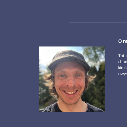
O m
Tata
chod
kimś
owym