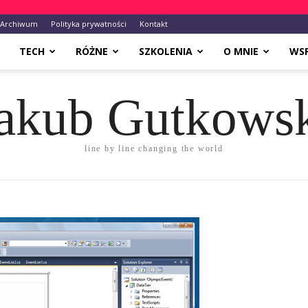
Archiwum
Polityka prywatności
Kontakt
TECH
RÓŻNE
SZKOLENIA
O MNIE
WS
akub Gutkows
line by line changing the world