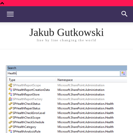
Jakub Gutkowski
line by line changing the world