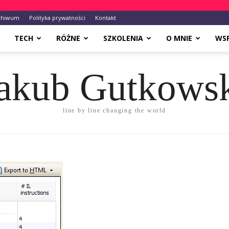
chiwum
Polityka prywatności
Kontakt
TECH
RÓŻNE
SZKOLENIA
O MNIE
WS
akub Gutkows
line by line changing the world