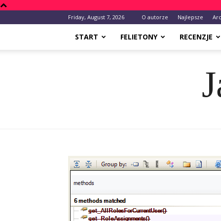
Friday, August 7, 2026
O autorze
Najlepsze
Ar
START
FELIETONY
RECENZJE
J