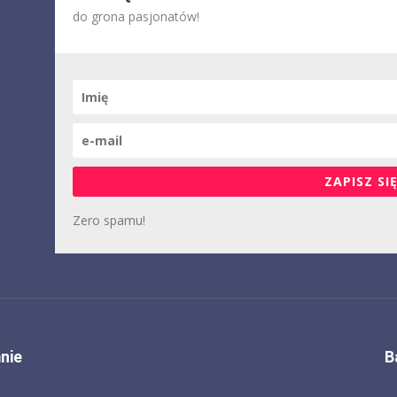
do grona pasjonatów!
ZAPISZ SIĘ
Zero spamu!
nie
B