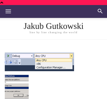
Jakub Gutkowski
line by line changing the world