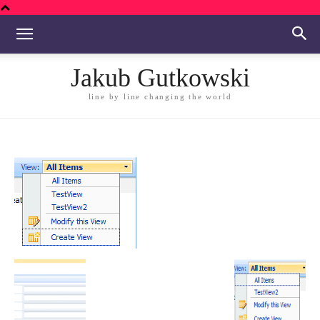
Jakub Gutkowski
line by line changing the world