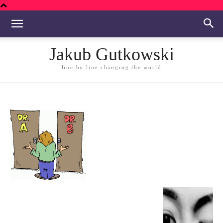
Jakub Gutkowski
line by line changing the world