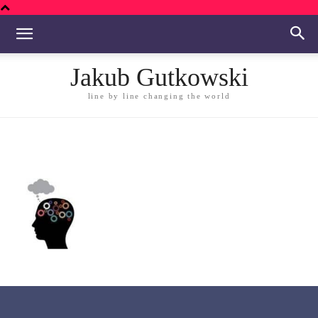
Jakub Gutkowski
line by line changing the world