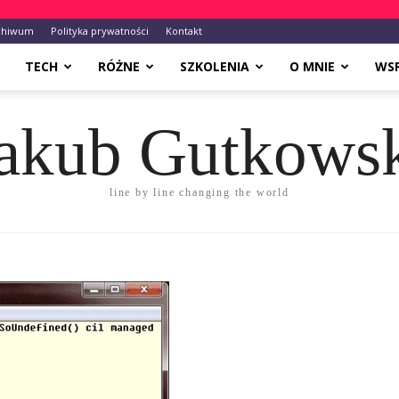
chiwum
Polityka prywatności
Kontakt
TECH
RÓŻNE
SZKOLENIA
O MNIE
WS
akub Gutkows
line by line changing the world