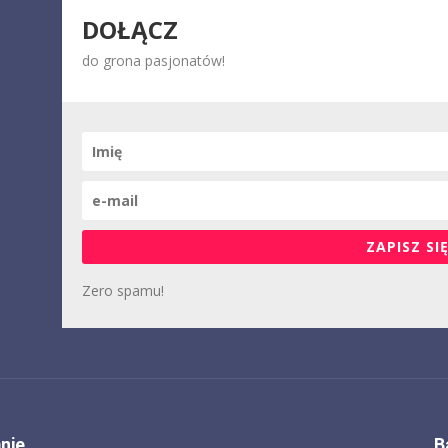
DOŁĄCZ
do grona pasjonatów!
ZAPISZ SIĘ
Zero spamu!
nie
B