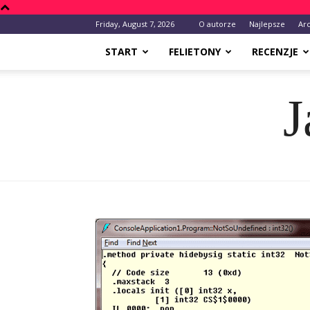
Friday, August 7, 2026
O autorze
Najlepsze
Ar
START
FELIETONY
RECENZJE
J