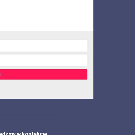
!
ądźmy w kontakcie