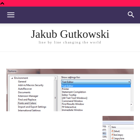
Jakub Gutkowski
line by line changing the world