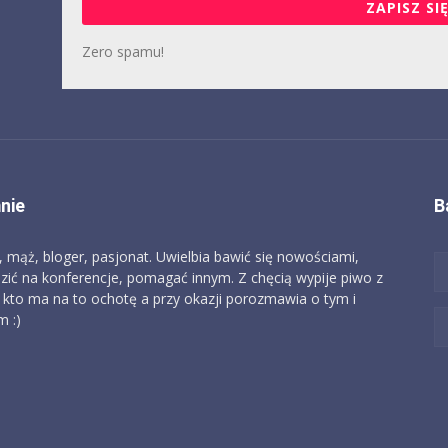
ZAPISZ SIĘ
Zero spamu!
nie
B
, mąż, bloger, pasjonat. Uwielbia bawić się nowościami,
zić na konferencje, pomagać innym. Z chęcią wypije piwo z
 kto ma na to ochotę a przy okazji porozmawia o tym i
 :)