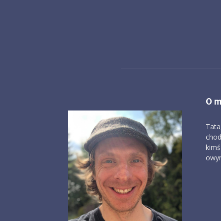
O m
Tata
chod
kimś
owym