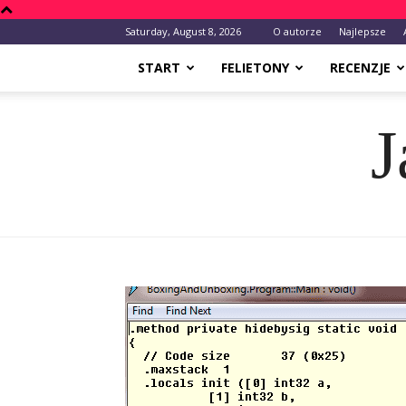
Saturday, August 8, 2026
O autorze
Najlepsze
START
FELIETONY
RECENZJE
J