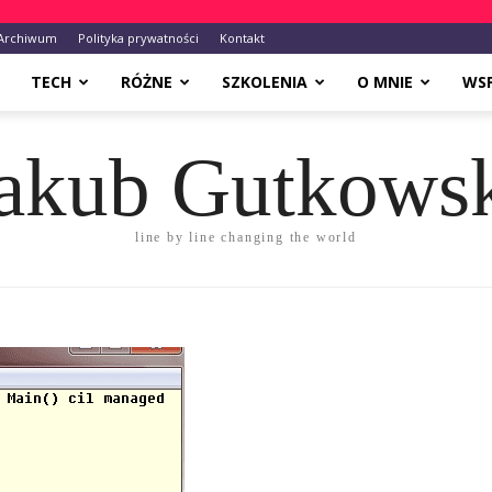
Archiwum
Polityka prywatności
Kontakt
TECH
RÓŻNE
SZKOLENIA
O MNIE
WS
akub Gutkows
line by line changing the world