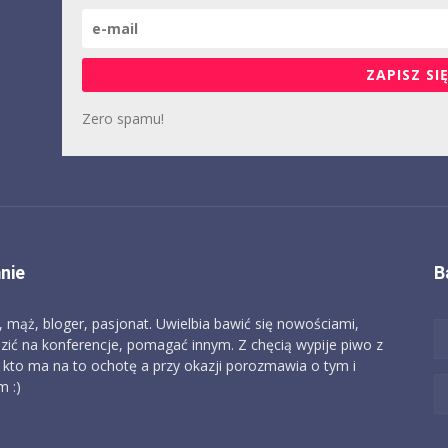
ZAPISZ SIĘ
Zero spamu!
nie
B
, mąż, bloger, pasjonat. Uwielbia bawić się nowościami,
zić na konferencje, pomagać innym. Z chęcią wypije piwo z
 kto ma na to ochotę a przy okazji porozmawia o tym i
 :)