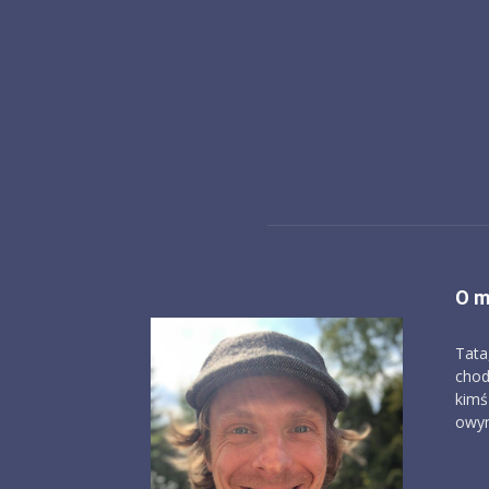
O m
Tata
chod
kimś
owym