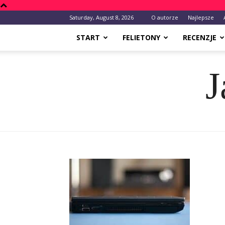
Saturday, August 8, 2026
O autorze
Najlepsze
START
FELIETONY
RECENZJE
J