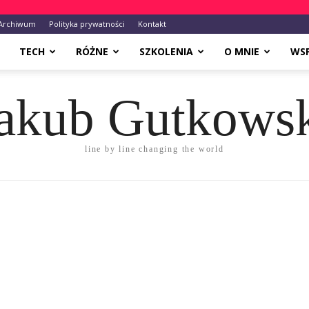
Archiwum
Polityka prywatności
Kontakt
TECH
RÓŻNE
SZKOLENIA
O MNIE
WS
akub Gutkows
line by line changing the world