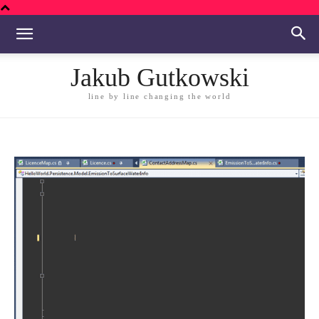
Jakub Gutkowski
line by line changing the world