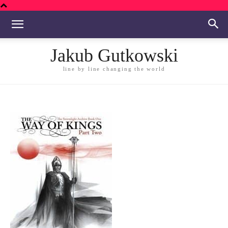
Jakub Gutkowski
line by line changing the world