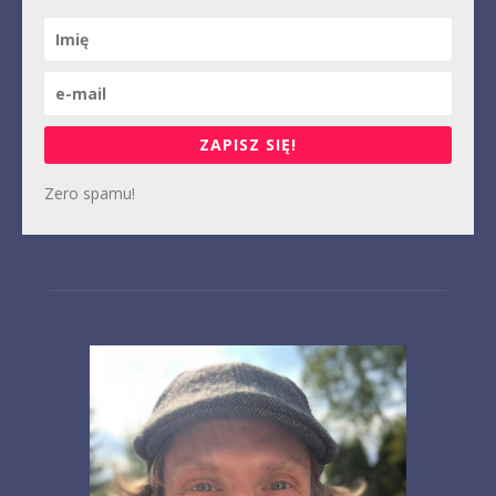
ZAPISZ SIĘ!
Zero spamu!