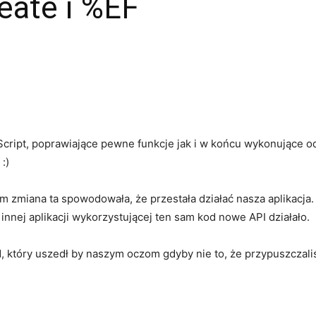
ate i %EF
Script, poprawiające pewne funkcje jak i w końcu wykonujące o
:)
em zmiana ta spowodowała, że przestała działać nasza aplikacj
 innej aplikacji wykorzystującej ten sam kod nowe API działało.
, który uszedł by naszym oczom gdyby nie to, że przypuszczaliś