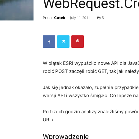
WebRequest.Cre
Przez
Gutek
-
July 11, 2011
3
W piątek ESRI wypuściło nowe API dla Java
robić POST zaczęli robić GET, tak jak należy 
Jak się jednak okazało, zupełnie przypadki
wersji API i wszystko śmigało. Co lepsze na
Po trzech godzin analizy znaleźliśmy powód
URLu.
Wprowadzenie