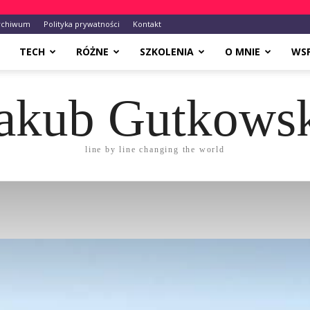
rchiwum
Polityka prywatności
Kontakt
TECH
RÓŻNE
SZKOLENIA
O MNIE
WS
akub Gutkows
line by line changing the world