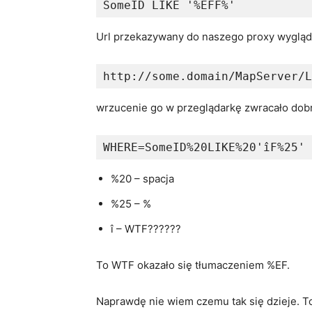
SomeID LIKE '%EFF%'
Url przekazywany do naszego proxy wygląda
http://some.domain/MapServer/L
wrzucenie go w przeglądarkę zwracało dobre
WHERE=SomeID%20LIKE%20'îF%25'
%20 – spacja
%25 – %
î – WTF??????
To WTF okazało się tłumaczeniem %EF.
Naprawdę nie wiem czemu tak się dzieje. T