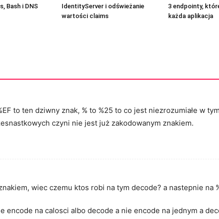
, Bash i DNS
IdentityServer i odświeżanie
3 endpointy, któ
wartości claims
każda aplikacja
e %EF to ten dziwny znak, % to %25 to co jest niezrozumiałe w 
 szesnastkowych czyni nie jest już zakodowanym znakiem.
znakiem, wiec czemu ktos robi na tym decode? a nastepnie na 
e encode na calosci albo decode a nie encode na jednym a dec