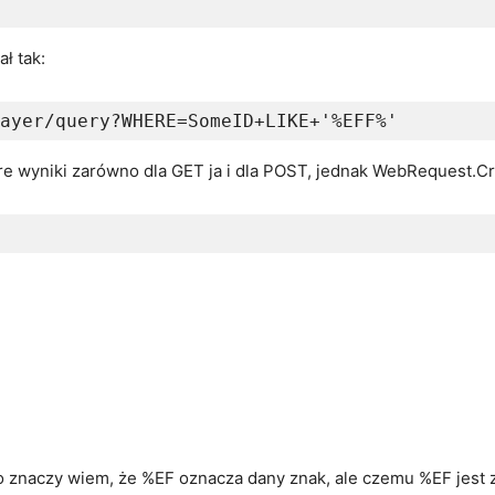
ł tak:
ayer/query?WHERE=SomeID+LIKE+'%EFF%'
 wyniki zarówno dla GET ja i dla POST, jednak WebRequest.Creat
o znaczy wiem, że %EF oznacza dany znak, ale czemu %EF jest 