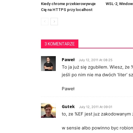
Kiedy chrome przekierowywuje
WSL-2, Windows
Cię na HTTPS przy localhost
3 KOMENTARZE
Paweł
July 12, 2011 At 08:25
To ja już się zgubiłem. Wiesz, ż
jeśli po nim nie ma dwóch ‘liter’
Paweł
Gutek
July 12, 2011 At 09:01
to, ze %EF jest juz zakodowanym 
w sensie albo powinno byc robion