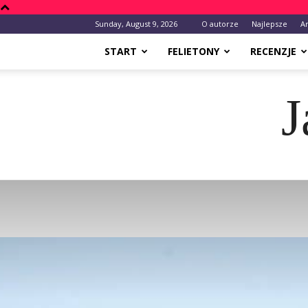
Sunday, August 9, 2026
O autorze
Najlepsze
A
START
FELIETONY
RECENZJE
J