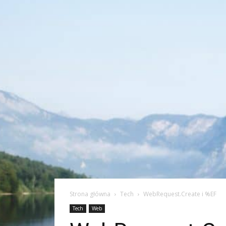
Strona główna
Tech
WebRequest.Create i %EF
Tech
Web