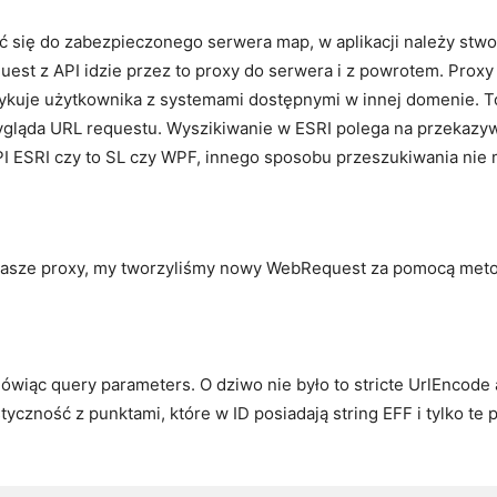
ać się do zabezpieczonego serwera map, w aplikacji należy stwo
uest z API idzie przez to proxy do serwera i z powrotem. Pro
tykuje użytkownika z systemami dostępnymi w innej domenie. To
wygląda URL requestu. Wyszikiwanie w ESRI polega na przekazy
API ESRI czy to SL czy WPF, innego sposobu przeszukiwania nie 
a nasze proxy, my tworzyliśmy nowy WebRequest za pomocą met
wiąc query parameters. O dziwo nie było to stricte UrlEncode
czność z punktami, które w ID posiadają string EFF i tylko te 