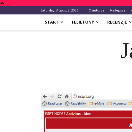
Saturday, August 8, 2026
O autorze
Najlepsze
START
FELIETONY
RECENZJE
J