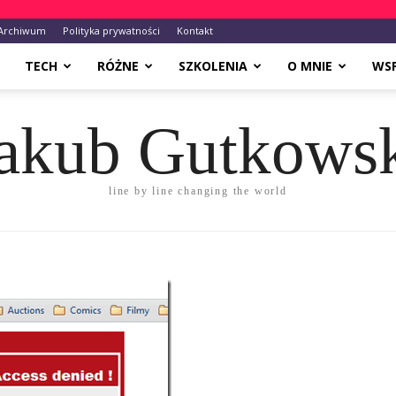
Archiwum
Polityka prywatności
Kontakt
TECH
RÓŻNE
SZKOLENIA
O MNIE
WS
akub Gutkows
line by line changing the world