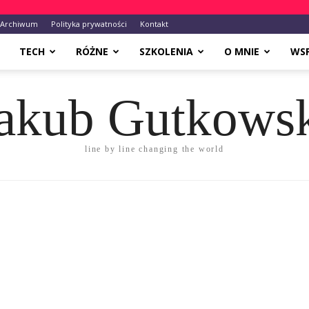
Archiwum
Polityka prywatności
Kontakt
TECH
RÓŻNE
SZKOLENIA
O MNIE
WS
akub Gutkows
line by line changing the world