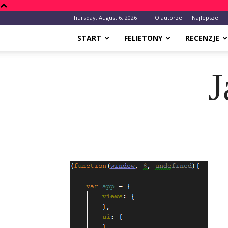
Thursday, August 6, 2026
O autorze
Najlepsze
START
FELIETONY
RECENZJE
J