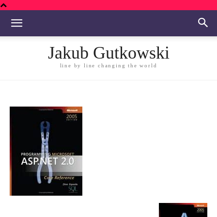
Jakub Gutkowski
line by line changing the world