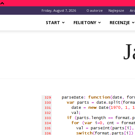
Friday, August 7, 2026
O autorze
Najlepsze
Ar
START
FELIETONY
RECENZJE
J