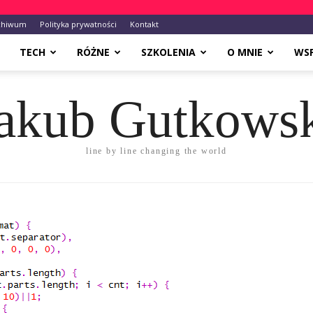
chiwum
Polityka prywatności
Kontakt
TECH
RÓŻNE
SZKOLENIA
O MNIE
WS
akub Gutkows
line by line changing the world