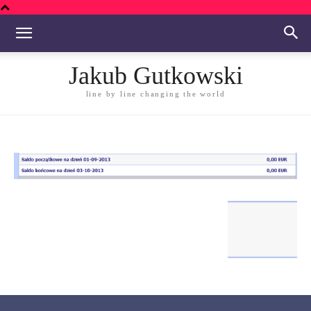
Jakub Gutkowski
line by line changing the world