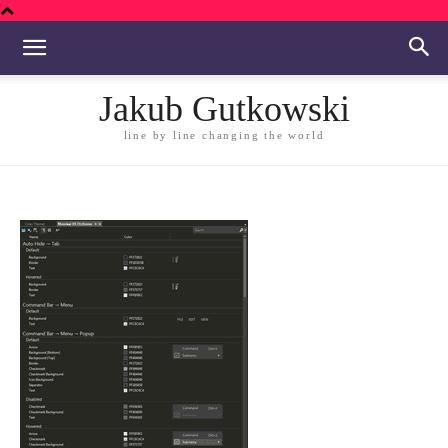
Jakub Gutkowski
line by line changing the world