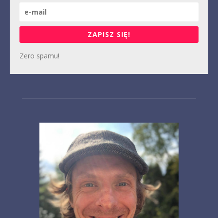
ZAPISZ SIĘ!
Zero spamu!