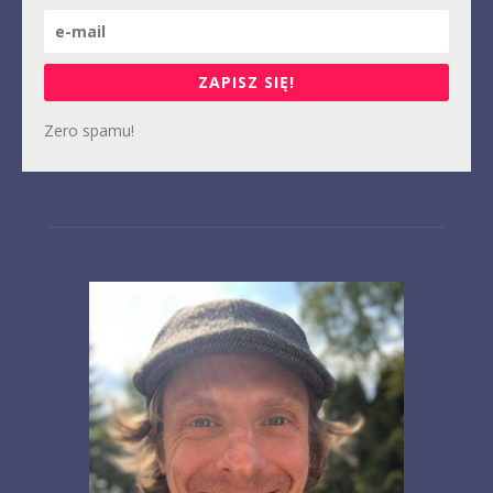
ZAPISZ SIĘ!
Zero spamu!