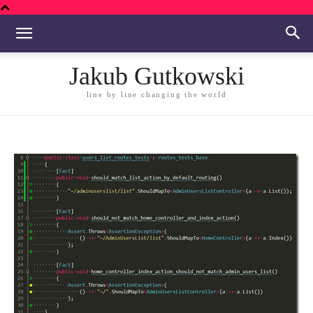
Jakub Gutkowski
line by line changing the world