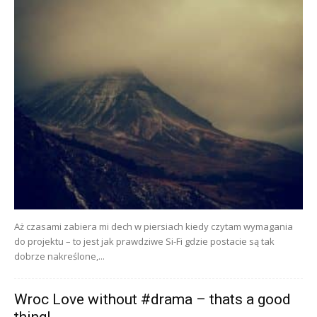
Aż czasami zabiera mi dech w piersiach kiedy czytam wymagania
do projektu – to jest jak prawdziwe Si-Fi gdzie postacie są tak
dobrze nakreślone,...
Wroc Love without #drama – thats a good
thing!