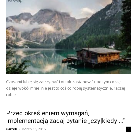
Czasami lubię się zatrzymać i ot tak zastanowić nad tym co się
dzieje wokół mnie, nie jest to coś co robię systematycznie, raczej
robię...
Przed określeniem wymagań,
implementacją zadaj pytanie „czy|kiedy …”
Gutek
-
March 16, 2015
6