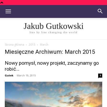
Jakub Gutkowski
line by line changing the world
Strona główna
2015
March
Miesięczne Archiwum: March 2015
Nowy pomysł, nowy projekt, zaczynamy go
robić…
Gutek
-
March 19, 2015
4