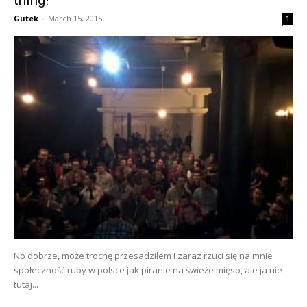
Gutek
-
March 15, 2015
1
No dobrze, może trochę przesadziłem i zaraz rzuci się na mnie
społeczność ruby w polsce jak piranie na świeże mięso, ale ja nie
tutaj...