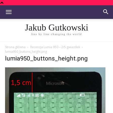
Jakub Gutkowski
line by line changing the world
Strona główna
Recenzja Lumia 950 – 2/5 gwiazdek
lumia950_buttons_height.png
lumia950_buttons_height.png