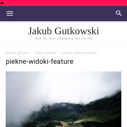
Jakub Gutkowski
line by line changing the world
Strona główna
Piękne Widoki
piekne-widoki-feature
piekne-widoki-feature