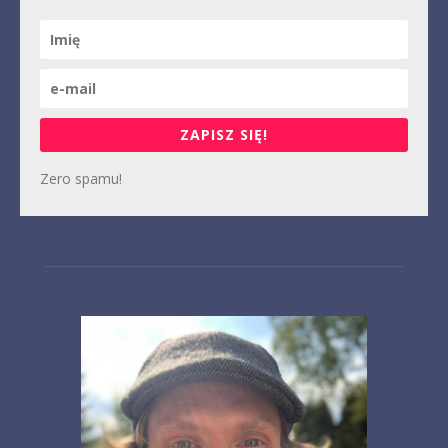
ZAPISZ SIĘ!
Zero spamu!