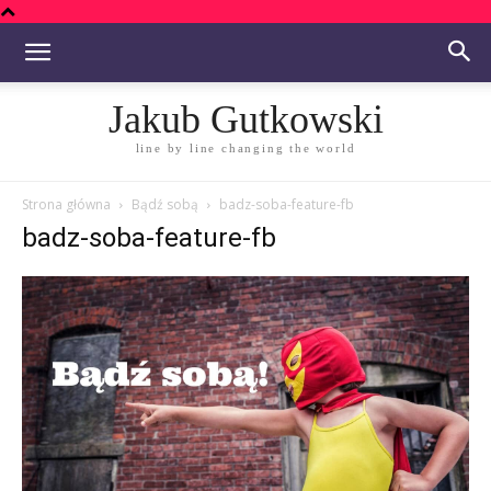
Jakub Gutkowski
line by line changing the world
Strona główna
Bądź sobą
badz-soba-feature-fb
badz-soba-feature-fb