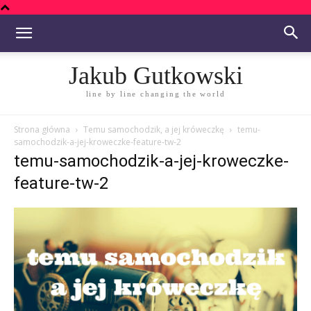
Jakub Gutkowski
line by line changing the world
Strona główna
Temu samochodzik, a jej króweczkę
temu-
samochodzik-a-jej-kroweczke-feature-tw-2
temu-samochodzik-a-jej-kroweczke-
feature-tw-2