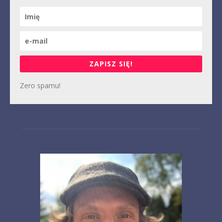
ZAPISZ SIĘ!
Zero spamu!