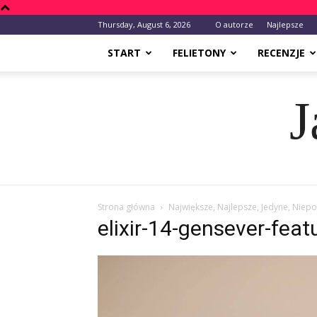
Thursday, August 6, 2026
O autorze
Najlepsze
START
FELIETONY
RECENZJE
J
Strona główna
Największe, Najlepsze, Jedyne, Niep
elixir-14-gensever-feat