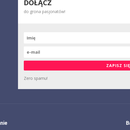
DOŁĄCZ
do grona pasjonatów!
ZAPISZ SIĘ
Zero spamu!
nie
B