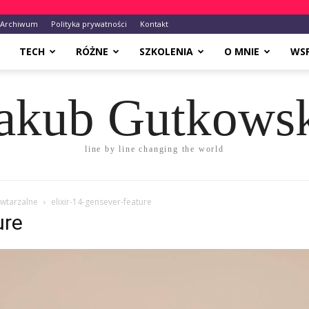
Archiwum
Polityka prywatności
Kontakt
TECH
RÓŻNE
SZKOLENIA
O MNIE
WS
akub Gutkows
line by line changing the world
owtarzalne
elixir-14-gensever-feature
ure