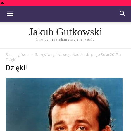
Jakub Gutkowski
line by line changing the world
Strona główna
Szczęśliwego Nowego Nadchodzącego Roku 2017
Dzięki!
Dzięki!