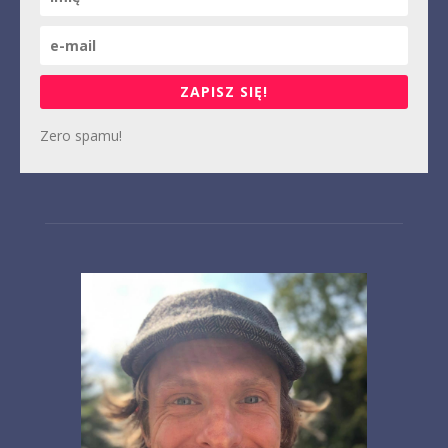
ZAPISZ SIĘ!
Zero spamu!