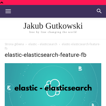
Jakub Gutkowski
line by line changing the world
Strona główna
elastic – elasticsearch
elastic-elasticsearch-feature-
fb
elastic-elasticsearch-feature-fb