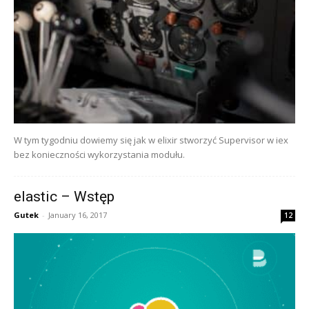
W tym tygodniu dowiemy się jak w elixir stworzyć Supervisor w iex
bez konieczności wykorzystania modułu.
elastic – Wstęp
Gutek
-
January 16, 2017
12