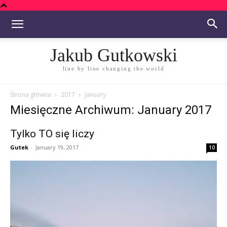
Jakub Gutkowski
line by line changing the world
Strona główna
2017
January
Miesięczne Archiwum: January 2017
Tylko TO się liczy
Gutek
-
January 19, 2017
10