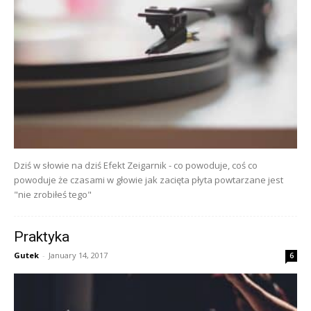
Dziś w słowie na dziś Efekt Zeigarnik - co powoduje, coś co
powoduje że czasami w głowie jak zacięta płyta powtarzane jest
"nie zrobiłeś tego"
Praktyka
Gutek
-
January 14, 2017
6