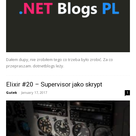
Dałem dupy, nie zrobiłem tego co trzeba było zrobić. Za co
przepraszam. dotnetblogs leży.
Elixir #20 – Supervisor jako skrypt
Gutek
-
January 17, 2017
1