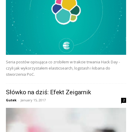
Seria postów opisująca co zrobiłem w trakcie trwania Hack Day -
czyli jak wykorzystałem elasticsearch, logstash i kibana do
stworzenia PoC.
Słówko na dziś: Efekt Zeigarnik
Gutek
-
January 15, 2017
2