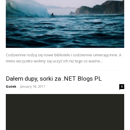
Codziennie rodzą się nowe biblioteki i codziennie umierają inne. A
mimo wszystko wolimy się uczyć ich niż tego co ważne...
Dałem dupy, sorki za .NET Blogs PL
Gutek
-
January 18, 2017
6