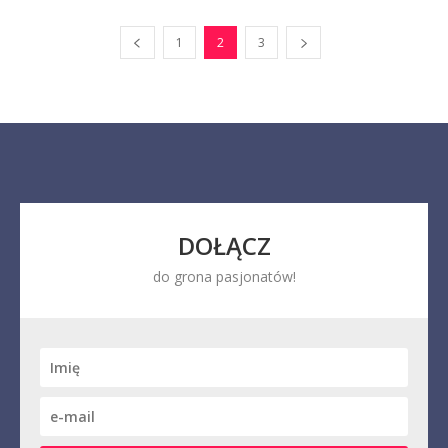
1
2
3
DOŁĄCZ
do grona pasjonatów!