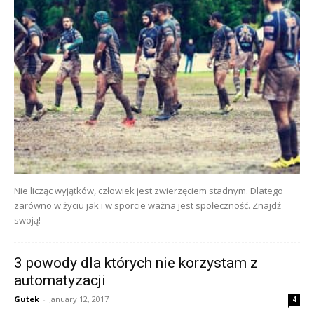
Nie licząc wyjątków, człowiek jest zwierzęciem stadnym. Dlatego
zarówno w życiu jak i w sporcie ważna jest społeczność. Znajdź
swoją!
3 powody dla których nie korzystam z
automatyzacji
Gutek
-
January 12, 2017
4