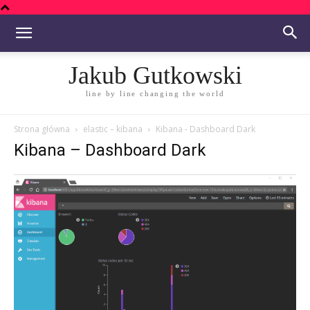
Jakub Gutkowski
line by line changing the world
Strona główna
elastic – kibana
Kibana - Dashboard Dark
Kibana – Dashboard Dark