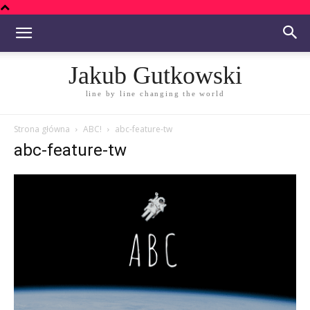
Jakub Gutkowski
line by line changing the world
Strona główna
ABC!
abc-feature-tw
abc-feature-tw