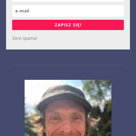
ZAPISZ SIĘ!
Zero spamu!