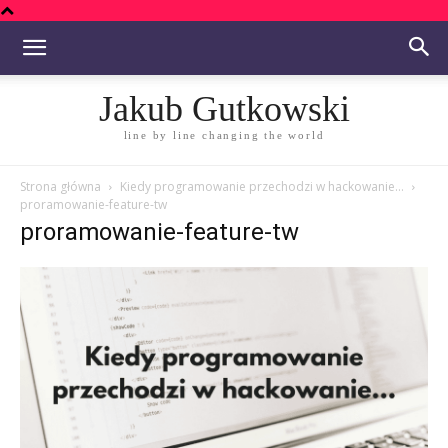
Jakub Gutkowski
line by line changing the world
Strona główna
Kiedy programowanie przechodzi w hackowanie…
proramowanie-feature-tw
proramowanie-feature-tw