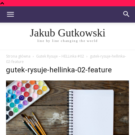
Jakub Gutkowski
line by line changing the world
Strona główna
Gutek Rysuje – HELLinka #02
gutek-rysuje-hellinka-
02-feature
gutek-rysuje-hellinka-02-feature