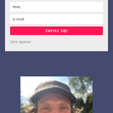
ZAPISZ SIĘ!
Zero spamu!