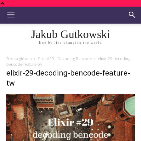
Jakub Gutkowski
line by line changing the world
Strona główna
Elixir #29 – Decoding Bencode
elixir-29-decoding-
bencode-feature-tw
elixir-29-decoding-bencode-feature-
tw