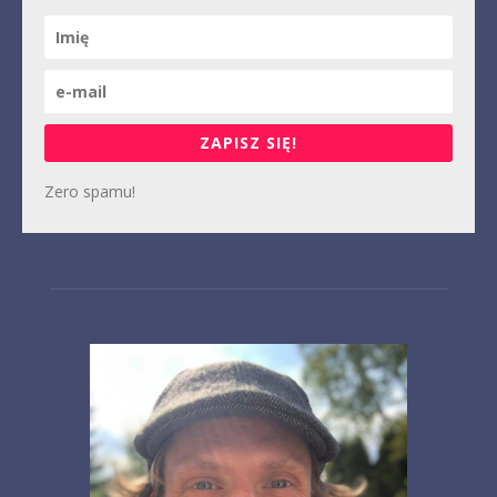
ZAPISZ SIĘ!
Zero spamu!