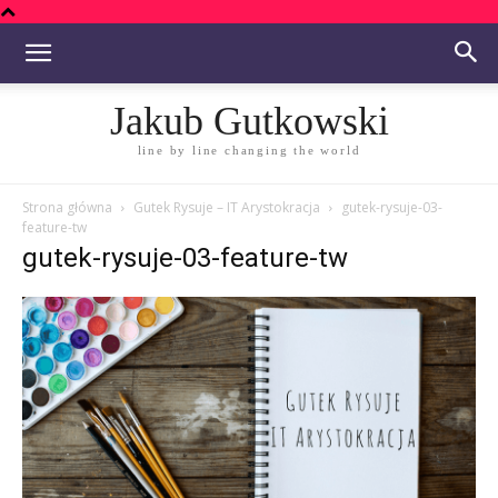
Jakub Gutkowski
line by line changing the world
Strona główna
Gutek Rysuje – IT Arystokracja
gutek-rysuje-03-
feature-tw
gutek-rysuje-03-feature-tw