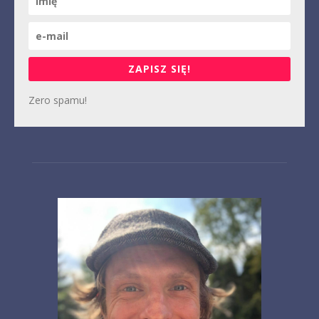
ZAPISZ SIĘ!
Zero spamu!