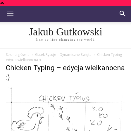
Jakub Gutkowski
line by line changing the world
Strona główna
Gutek Rysuje – Dynamiczne Święta
Chicken Typing -
edycja wielkanocna :)
Chicken Typing – edycja wielkanocna
:)