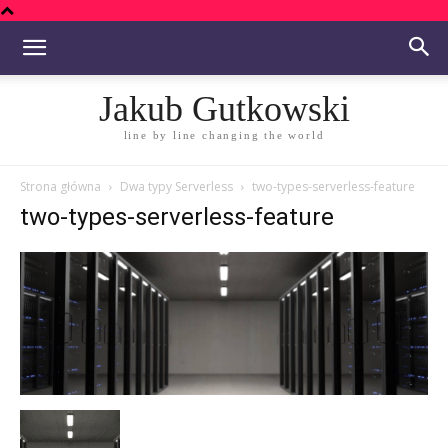
Jakub Gutkowski
line by line changing the world
Strona główna
Dwa typy Serverless
two-types-serverless-feature
two-types-serverless-feature