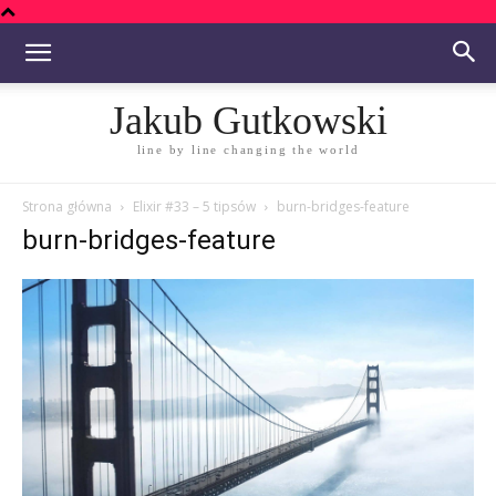
Jakub Gutkowski
line by line changing the world
Strona główna
Elixir #33 – 5 tipsów
burn-bridges-feature
burn-bridges-feature