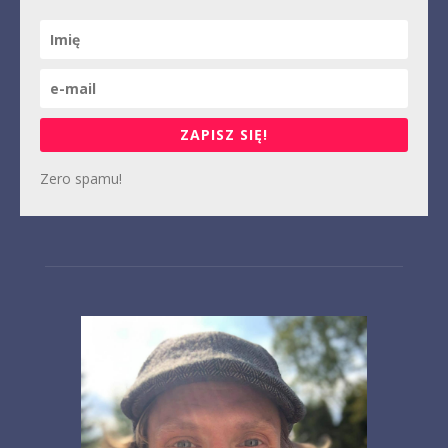
ZAPISZ SIĘ!
Zero spamu!