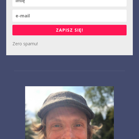
ZAPISZ SIĘ!
Zero spamu!