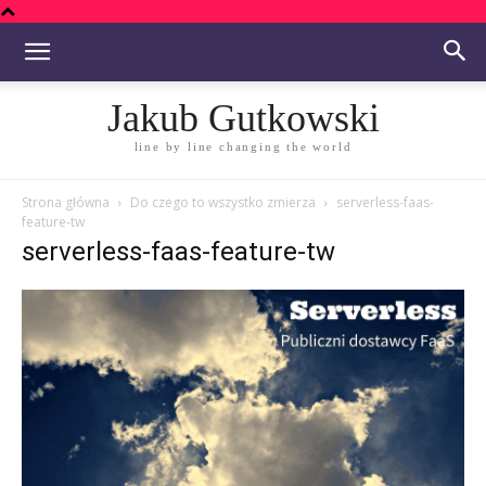
Jakub Gutkowski
line by line changing the world
Strona główna
Do czego to wszystko zmierza
serverless-faas-
feature-tw
serverless-faas-feature-tw