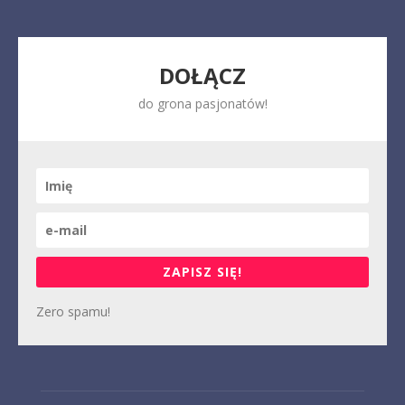
DOŁĄCZ
do grona pasjonatów!
ZAPISZ SIĘ!
Zero spamu!