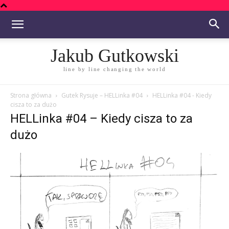
Jakub Gutkowski
line by line changing the world
Strona główna
Gutek Rysuje – HELLinka #04
HELLinka #04 - Kiedy
cisza to za dużo
HELLinka #04 – Kiedy cisza to za
dużo